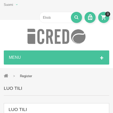
Suomi
0
MENU
>
Register
LUO TILI
LUO TILI