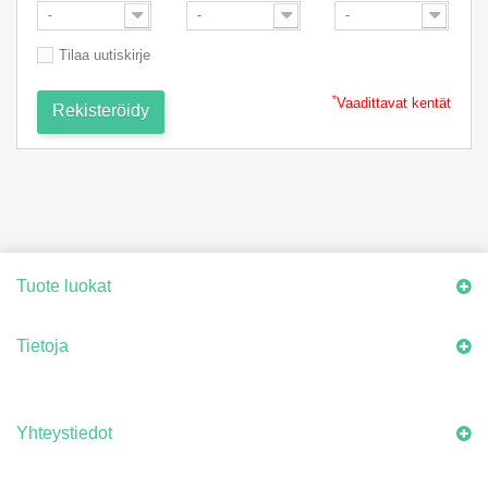
-
-
-
Tilaa uutiskirje
*
Vaadittavat kentät
Rekisteröidy
Tuote luokat
Tietoja
Yhteystiedot