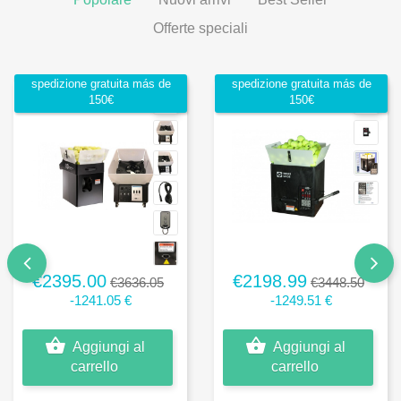
Offerte speciali
spedizione gratuita más de
spedizione gratuita más de
150€
150€
€2395.00
€2198.99
€3636.05
€3448.50
-1241.05 €
-1249.51 €
Aggiungi al
Aggiungi al
carrello
carrello