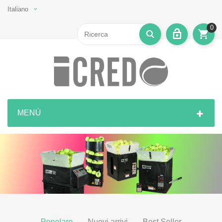
Italiano
0
MENÙ
Popolare
Nuovi arrivi
Best Seller