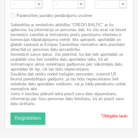
-
-
-
Parakstīties jaunāko piedāvājumu izsūtnei
Sabiedrība ar ierobežotu atbildību “CREDO BALTIC” ar šo
apliecina, ka informācija un personas dati, ko Jūs esat vai būsiet
iesniedzis saistībā ar tiešsaistes preču pasūtījumu interneta e-
komercijas tālpakalpojuma vietnē, tiks apkopoti, apstrādāti un
glabāti saskaņā ar Eiropas Savienības normatīvo aktu prasībām
attiecībā uz personas datu aizsardzību.
Iesniedzot savus datus, Jūs piekrītat, ka dati tiek apstrādāti un
uzglabāti visu šeit norādīto datu apstrādes laiku, kā arī
normatīvajos aktos noteiktajos gadījumos pēc sākotnējās datu
apstrādes tik ilgi, cik tas būtu nepieciešams.
Savāktie dati netiks nodoti trešajām personām, izņemot LR
likumā paredzētajos gadījums, ja tas būtu nepieciešams šeit
noteiktās datu apstrādes nolūkiem, vai ja šādu pienākumu uzliek
normatīvie akti.
Jums ir tiesības jebkurā laikā prasīt savu datu atjaunošanu,
informāciju par Jūsu personas datu lietošanu, kā arī prasīt savu
datu dzēšanu.
*
Obligātie lauki
Reģistrēties