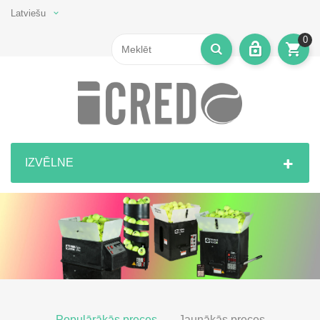
Latviešu
0
IZVĒLNE
Populārākās preces
Jaunākās preces