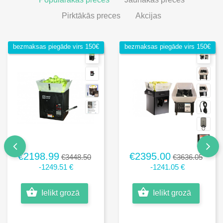
Pirktākās preces
Akcijas
bezmaksas piegāde virs 150€
bezmaksas piegāde virs 150€
€2198.99
€2395.00
€3448.50
€3636.05
-1249.51 €
-1241.05 €
Ielikt grozā
Ielikt grozā