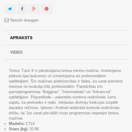
Nosūtīt draugam
APRAKSTS
VIDEO
Teniss Tutor ® ir pārnēsājama tenisa treniņu mašīna. Imantojama
jebkura tipa laukumos un izmantojama arī profesionāliem
spēlētājiem. Šīs mašīnas priekšrocības ir tādas, ka varat piemērot
treniņus no iesācēja līdz profesionālim. Paredzētas trīs
pamatprogrammas “Begginer”, “Intermediate” un “Advanced”
spēlētājiem. PlayerMode – patentēta sistēma nodrošinās Jums
sajūtu, ka pretinieks ir reāls. Iekļautas divlīniju funkcijas izspēlē
dazādos režīmos. Iphone / Android attālinātā kontrole nodrošinās
ērtību, lai Jūs varat pārvaldīt visas programmas nepieejot tenisa
mašīnai.
Modelis:
C714
Svars (kg):
20.86