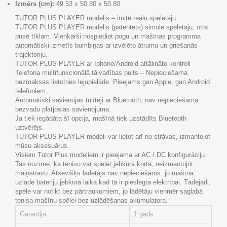
Izmērs (cm):
49.53 x 50.80 x 50.80
TUTOR PLUS PLAYER modelis – imitē reālu spēlētāju.
TUTOR PLUS PLAYER modelis (patentēts) simulē spēlētāju, otrā
pusē tīklam. Vienkārši nospiediet pogu un mašīnas programma
automātiski izmetīs bumbiņas ar izvēlēto ātrumu un griešanās
trajektoriju.
TUTOR PLUS PLAYER ar Iphone/Android attālināto kontroli
Telefona multifunkcionālā tālvadības pults – Nepieciešama
bezmaksas lietotnes lejupielāde. Pieejams gan Apple, gan Android
telefoniem.
Automātiski savienojas tūlītēji ar Bluetooth, nav nepieciešama
bezvadu platjoslas savienojuma.
Ja tiek iegādāta šī opcija, mašīnā tiek uzstādīts Bluetooth
uztvērējs.
TUTOR PLUS PLAYER modeli var lietot arī no strāvas, izmantojot
mūsu aksesuārus.
Visiem Tutor Plus modeļiem ir pieejama ar AC / DC konfigurāciju.
Tas nozīmē, ka tenisu var spēlēt jebkurā kortā, neizmantojot
maiņstrāvu. Atsevišķs lādētājs nav nepieciešams, jo mašīna
uzlādē bateriju jebkurā laikā kad tā ir pieslēgta elektrībai. Tādējādi,
spēle var notikt bez pārtraukumiem, jo lādētāju vienmēr saglabā
tenisa mašīnu spēlei bez uzlādēšanas akumulatora.
Garantija
1 gads