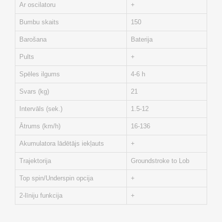
Ar oscilatoru
+
Bumbu skaits
150
Barošana
Baterija
Pults
+
Spēles ilgums
4-6 h
Svars (kg)
21
Intervāls (sek.)
1.5-12
Ātrums (km/h)
16-136
Akumulatora lādētājs iekļauts
+
Trajektorija
Groundstroke to Lob
Top spin/Underspin opcija
+
2-līniju funkcija
+