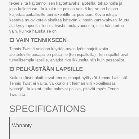
tekee siitä käytännöllisen käytettäväksi ajoteillä, takapihoilla ja
jopa kellareissa. Ja koska se painaa vain 5 kg, se on helppo
kuljettaa paikallisille tenniskentille tai puistoon. Kovia iskuja
kestävä muovikotelo sisältää kätevän kiinteän kantokahvan. Mutta
älä kysy lapselta Tennis Twistin mukavuudesta, sillä hän kertoo
vain, kuinka hauska se on.
EI VAIN TENNIKSEEN
Tennis Twistiä voidaan käyttää myös lyöntiharjoituksiin
aloitteleville pesäpallon pelaajille (tennispalloilla). Tennispallot ovat
turvallisempia lapsille, eivätkä riko ikkunoita niin kuin pesäpallot.
EI PELKÄSTÄÄN LAPSILLE
Kaikenikäiset aloittelevat tennispelaajat hyötyvät Tennis Twististä.
Tennis Twist ei välitä, vaikka olisit hieman villi kokeillessasi
lyöntejä. Ja koirat, jotka hakevat palloja, pitävät myös Tennis
Twististä.
SPECIFICATIONS
Warranty