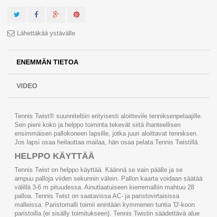
Lähettäkää ystävälle
ENEMMÄN TIETOA
VIDEO
Tennis Twist® suunniteltiin erityisesti aloittevile tenniksenpelaajille.
Sen pieni koko ja helppo toiminta tekevät siitä ihanteellisen
ensimmäisen pallokoneen lapsille, jotka juuri aloittavat tenniksen.
Jos lapsi osaa heilauttaa mailaa, hän osaa pelata Tennis Twistillä.
HELPPO KÄYTTÄÄ
Tennis Twist on helppo käyttää. Käännä se vain päälle ja se
ampuu palloja viiden sekunnin välein. Pallon kaarta voidaan säätää
välillä 3-6 m pituudessa. Ainutlaatuiseen kierremalliin mahtuu 28
palloa. Tennis Twist on saatavissa AC- ja paristovirtaisissa
malleissa. Paristomalli toimii enintään kymmenen tuntia 'D'-koon
paristoilla (ei sisälly toimitukseen). Tennis Twistin säädettävä alue