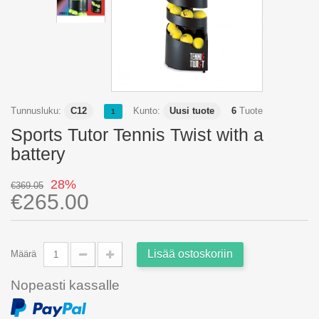
Tunnusluku:
C12
Kunto:
Uusi tuote
6
Tuote
1
Sports Tutor Tennis Twist with a
battery
28%
€369.05
€265.00
Lisää ostoskoriin
Määrä
Nopeasti kassalle