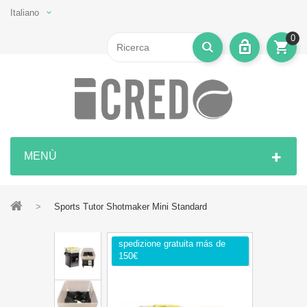
Italiano
0
MENÙ
>
Sports Tutor Shotmaker Mini Standard
spedizione gratuita más de
150€