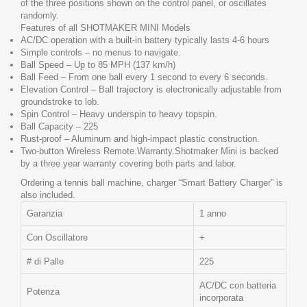
of the three positions shown on the control panel, or oscillates
randomly.
Features of all SHOTMAKER MINI Models
AC/DC operation with a built-in battery typically lasts 4-6 hours
Simple controls – no menus to navigate.
Ball Speed – Up to 85 MPH (137 km/h)
Ball Feed – From one ball every 1 second to every 6 seconds.
Elevation Control – Ball trajectory is electronically adjustable from
groundstroke to lob.
Spin Control – Heavy underspin to heavy topspin.
Ball Capacity – 225
Rust-proof – Aluminum and high-impact plastic construction.
Two-button Wireless Remote.Warranty.Shotmaker Mini is backed
by a three year warranty covering both parts and labor.
Ordering a tennis ball machine, charger “Smart Battery Charger” is
also included.
Garanzia
1 anno
Con Oscillatore
+
# di Palle
225
AC/DC con batteria
Potenza
incorporata