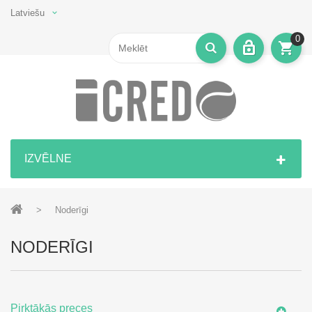
Latviešu
0
IZVĒLNE
>
Noderīgi
NODERĪGI
Pirktākās preces